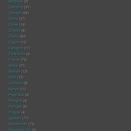
Belgique
(3)
Camping
(31)
Canada
(94)
Chine
(27)
Corse
(14)
Croatie
(8)
Divers
(64)
Egypte
(12)
Espagne
(17)
États-Unis
(4)
France
(75)
Grèce
(21)
Islande
(13)
Italie
(10)
Jordanie
(8)
Kenya
(11)
Pays-Bas
(4)
Pologne
(4)
Portugal
(6)
Prague
(4)
Québec
(77)
Randonnée
(75)
Royaume-Uni
(4)