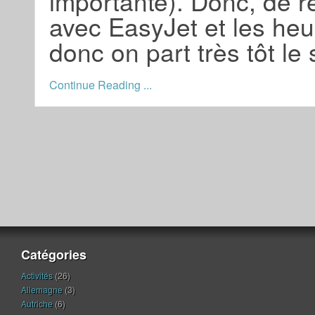
importante). Donc, de r
avec EasyJet et les heu
donc on part très tôt l
Continue Reading ...
Catégories
Activités
(26)
Allemagne
(3)
Autriche
(6)