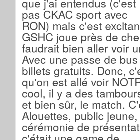
que j'ai entendus (c'est
pas CKAC sport avec
RON) mais c'est excita
GSHC joue près de chez 
faudrait bien aller voir 
Avec une passe de bus a
billets gratuits. Donc, 
qu'on est allé voir NOT
cool, il y a des tambou
et bien sûr, le match. 
Alouettes, public jeune, f
cérémonie de présentat
c'était une game de…