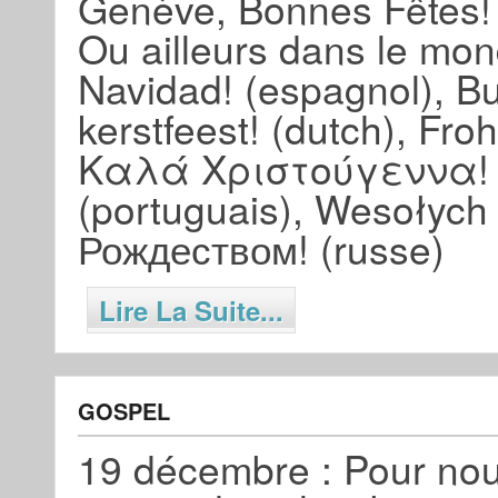
Genève, Bonnes Fêtes!
Ou ailleurs dans le mon
Navidad! (espagnol), Buo
kerstfeest! (dutch), Fr
Καλά Χριστούγεννα! (g
(portuguais), Wesołych 
Рождеством! (russe)
Lire La Suite...
GOSPEL
19 décembre : Pour no