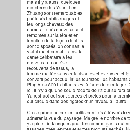
mais il y a aussi quelques
membres des Yaos. Les
Zhuang sont remarquables
par leurs habits rouges et
les longs cheveux des
dames. Leurs cheveux sont
remontés sur la tête et en
fonction de la façon dont ils
sont disposés, on connait le
statut matrimonial…ainsi la
dame célibataire a les
cheveux remontés et
recouverts de tissus, la
femme mariée sans enfants a les cheveux en chigno
converti pour accueillir les touristes, les habitant
Ping’An a 800 habitants, est à flanc de montagne à 
Ici, il n’y a qu’une seule récolte de riz qui se fer
Yangshuo) qui sont dorées et prêtes pour la première
qui circule dans des rigoles d’un niveau à l’autre.
On se promène sur les petits sentiers à travers le v
admirer la vue du paysage. Malgré le nombre de tou
y a plein de kiosques pour les commerçants qui nou
tissages, thés, épices et autres produits séchés. 