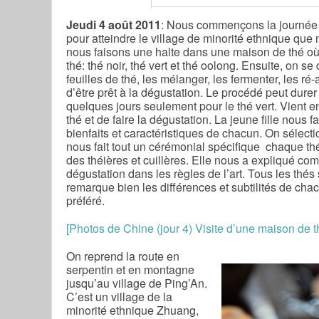
Jeudi 4 août 2011
: Nous commençons la journée p
pour atteindre le village de minorité ethnique que
nous faisons une halte dans une maison de thé où
thé: thé noir, thé vert et thé oolong. Ensuite, on se
feuilles de thé, les mélanger, les fermenter, les r
d’être prêt à la dégustation. Le procédé peut dure
quelques jours seulement pour le thé vert. Vient e
thé et de faire la dégustation. La jeune fille nous fa
bienfaits et caractéristiques de chacun. On sélecti
nous fait tout un cérémonial spécifique chaque th
des théières et cuillères. Elle nous a expliqué comm
dégustation dans les règles de l’art. Tous les thés 
remarque bien les différences et subtilités de cha
préféré.
[Photos de Chine (jour 4) Visite d’une maison de t
On reprend la route en
serpentin et en montagne
jusqu’au village de Ping’An.
C’est un village de la
minorité ethnique Zhuang,