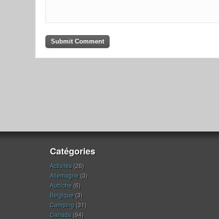
Catégories
Activités
(26)
Allemagne
(3)
Autriche
(6)
Belgique
(3)
Camping
(31)
Canada
(94)