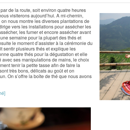
ar de la route, soit environ quatre heures
 nous visiterons aujourd’hui. A mi-chemin,
 on nous montre les diverses plantations de
 dirige vers les installations pour assécher les
é-assécher, les fumer et encore assécher avant
r une semaine pour la plupart des thés et
nsuite le moment d’assister à la cérémonie du
it sentir plusieurs thés et explique les
onne quatre thés pour la dégustation et elle
é avec ses manipulations de mains, le choix
ent tenir la petite tasse afin de faire la
sont très bons, délicats au goût et on
cun. On s’offre la boîte de thé que nous avons
hé]