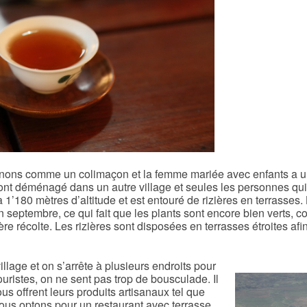
ns comme un colimaçon et la femme mariée avec enfants a un pe
s ont déménagé dans un autre village et seules les personnes qui 
1’180 mètres d’altitude et est entouré de rizières en terrasses.
a en septembre, ce qui fait que les plants sont encore bien verts, 
 récolte. Les rizières sont disposées en terrasses étroites afin d
illage et on s’arrête à plusieurs endroits pour
ristes, on ne sent pas trop de bousculade. Il
s offrent leurs produits artisanaux tel que
Nous optons pour un restaurant avec terrasse