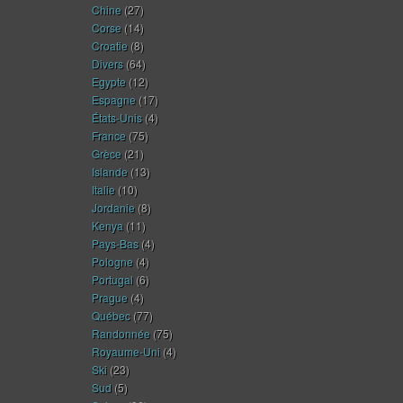
Chine
(27)
Corse
(14)
Croatie
(8)
Divers
(64)
Egypte
(12)
Espagne
(17)
États-Unis
(4)
France
(75)
Grèce
(21)
Islande
(13)
Italie
(10)
Jordanie
(8)
Kenya
(11)
Pays-Bas
(4)
Pologne
(4)
Portugal
(6)
Prague
(4)
Québec
(77)
Randonnée
(75)
Royaume-Uni
(4)
Ski
(23)
Sud
(5)