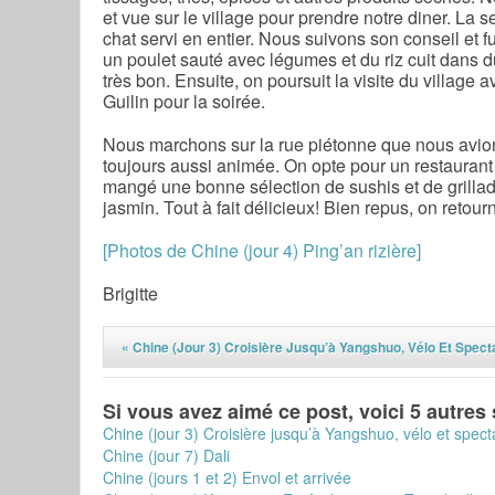
et vue sur le village pour prendre notre diner. La
chat servi en entier. Nous suivons son conseil et fu
un poulet sauté avec légumes et du riz cuit dans d
très bon. Ensuite, on poursuit la visite du village a
Guilin pour la soirée.
Nous marchons sur la rue piétonne que nous avions
toujours aussi animée. On opte pour un restaurant
mangé une bonne sélection de sushis et de grillad
jasmin. Tout à fait délicieux! Bien repus, on retourn
[Photos de Chine (jour 4) Ping’an rizière]
Brigitte
«
Chine (jour 3) Croisière Jusqu’à Yangshuo, Vélo Et Spect
Si vous avez aimé ce post, voici 5 autres
Chine (jour 3) Croisière jusqu’à Yangshuo, vélo et spect
Chine (jour 7) Dali
Chine (jours 1 et 2) Envol et arrivée