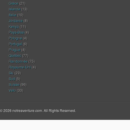
Grèce
(21)
Islande
(13)
Italie
(10)
Jordanie
(8)
Kenya
(11)
Pays-Bas
(4)
Pologne
(4)
Portugal
(6)
Prague
(4)
Québec
(77)
Randonnée
(75)
Royaume-Uni
(4)
Ski
(23)
Sud
(5)
Suisse
(96)
Vélo
(33)
© 2026 notreaventure.com. All Rights Reserved.