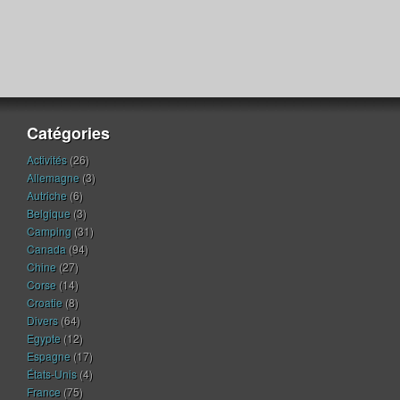
Catégories
Activités
(26)
Allemagne
(3)
Autriche
(6)
Belgique
(3)
Camping
(31)
Canada
(94)
Chine
(27)
Corse
(14)
Croatie
(8)
Divers
(64)
Egypte
(12)
Espagne
(17)
États-Unis
(4)
France
(75)