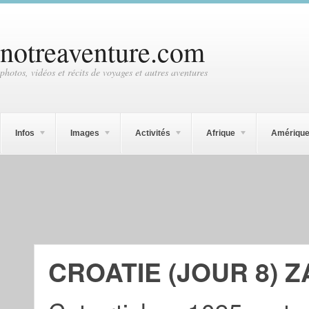
notreaventure.com
photos, vidéos et récits de voyages et autres aventures
Infos
Images
Activités
Afrique
Amériqu
CROATIE (JOUR 8) 