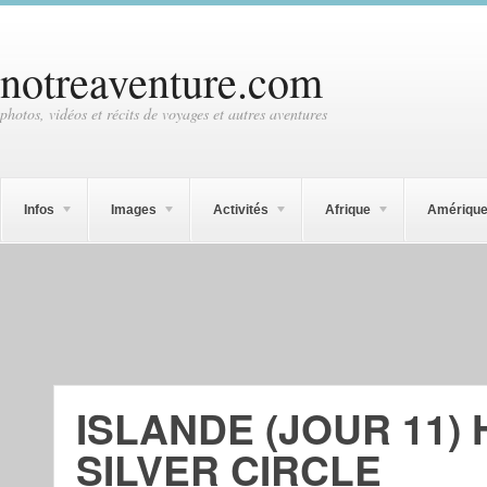
notreaventure.com
photos, vidéos et récits de voyages et autres aventures
Infos
Images
Activités
Afrique
Amériqu
ISLANDE (JOUR 11) 
SILVER CIRCLE