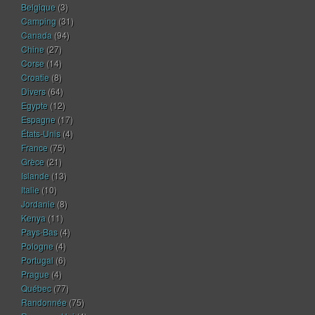
Belgique
(3)
Camping
(31)
Canada
(94)
Chine
(27)
Corse
(14)
Croatie
(8)
Divers
(64)
Egypte
(12)
Espagne
(17)
États-Unis
(4)
France
(75)
Grèce
(21)
Islande
(13)
Italie
(10)
Jordanie
(8)
Kenya
(11)
Pays-Bas
(4)
Pologne
(4)
Portugal
(6)
Prague
(4)
Québec
(77)
Randonnée
(75)