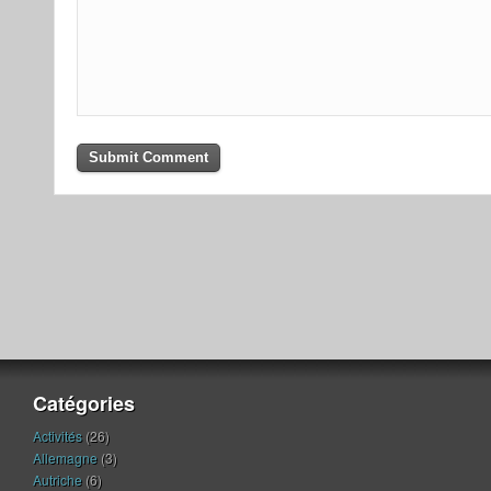
Catégories
Activités
(26)
Allemagne
(3)
Autriche
(6)