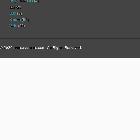
Royaume-Uni
(4)
Ski
(23)
Sud
(5)
Suisse
(96)
Vélo
(33)
© 2026 notreaventure.com. All Rights Reserved.